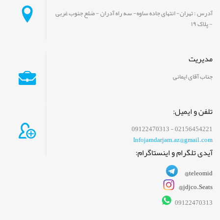
آدرس : تهران- انتهای جاده ساوه- سه راه آدران - ضلع جنوب غربی
- پلاک ۱۹
مدیریت
جناب آقای ایمانی
تلفن و ایمیل:
02156454221 - 09122470313
Infojamdarjam.az@gmail.com
آیدی تلگرام و اینستاگرام:
@teleomid
@jdjco.Seats
09122470313