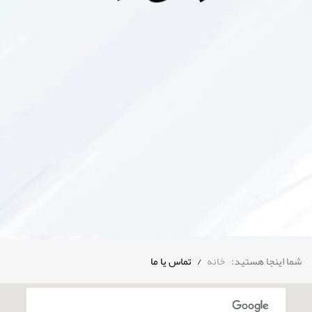
prev
next
شما اینجا هستید:
خانه
/
تماس یا ما